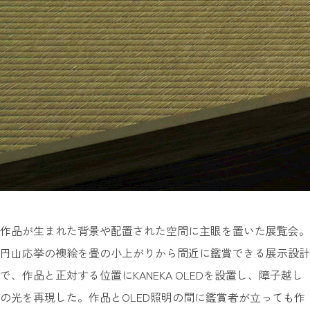
作品が生まれた背景や配置された空間に主眼を置いた展覧会。
円山応挙の襖絵を畳の小上がりから間近に鑑賞できる展示設計
で、作品と正対する位置にKANEKA OLEDを設置し、障子越し
の光を再現した。作品とOLED照明の間に鑑賞者が立っても作