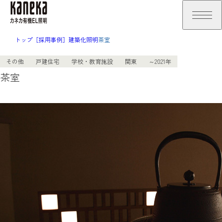
トップ
［採用事例］建築化照明
茶室
その他
戸建住宅
学校・教育施設
関東
～2021年
茶室