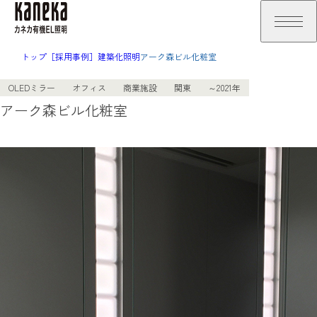
トップ
［採用事例］建築化照明
アーク森ビル化粧室
OLEDミラー
オフィス
商業施設
関東
～2021年
アーク森ビル化粧室